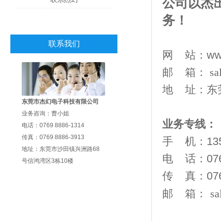
公司以杰
务！
联系我们
网 站：www.d
邮 箱：
sa
地 址：
东
东莞市杰幻电子科技有限公司
业务咨询：曹小姐
业务
电话：0769 8886-1314
传真：0769 8886-3913
手 机：1354
地址：东莞市沙田镇兴洲路68
电 话：
号信鸿湾区3栋10楼
传 真：0
邮 箱：
sa