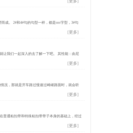
[更多]
。 2#和4#勾的勾型一样，都是rrrr字型，3#勾
[更多]
就让我们一起深入的去了解一下吧。 其性能：由尼
[更多]
的情况，那就是开车路过慢速过崎岖路面时，就会听
[更多]
是指在普通粘扣带和特殊粘扣带带子本身的基础上，经过
[更多]