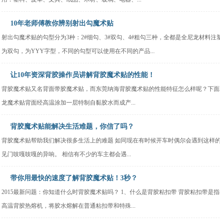
10年老师傅教你辨别射出勾魔术贴
射出勾魔术贴的勾型分为3种：2#细勾、3#双勾、4#粗勾三种，全都是全尼龙材料注塑而成
为双勾，为YYY字型，不同的勾型可以使用在不同的产品...
让10年资深背胶操作员讲解背胶魔术贴的性能！
背胶魔术贴又名背面带胶魔术贴，而东莞纳海背胶魔术贴的性能特征怎么样呢？下面
龙魔术贴背面经高温涂加一层特制自黏胶水而成产...
背胶魔术贴能解决生活难题，你信了吗？
背胶魔术贴帮助我们解决很多生活上的难题 如同现在有时候开车时偶尔会遇到这样
见门吱嘎吱嘎的异响。 相信有不少的车主都会遇...
带你用最快的速度了解背胶魔术贴！3秒？
2015最新问题：你知道什么时背胶魔术贴吗？ 1、什么是背胶粘扣带 背胶粘扣带
高温背胶热熔机，将胶水熔解在普通粘扣带和特殊...